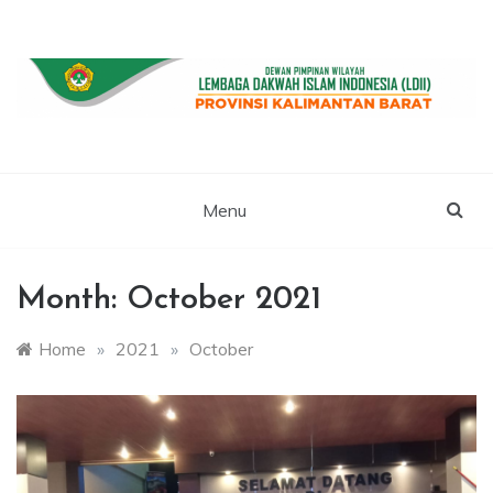
Skip
to
content
WEBSITE RESMI LDII KALBAR
LDII
KALIMANTAN
Menu
BARAT
Month:
October 2021
Home
»
2021
»
October