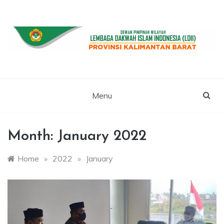
Skip
to
content
WEBSITE RESMI LDII KALBAR
LDII
KALIMANTAN
Menu
BARAT
Month:
January 2022
Home
»
2022
»
January