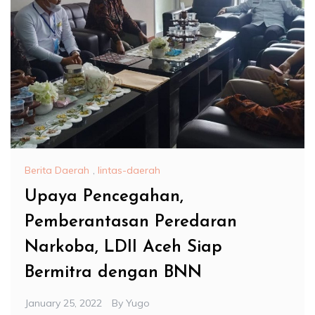
Berita Daerah
,
lintas-daerah
Upaya Pencegahan,
Pemberantasan Peredaran
Narkoba, LDII Aceh Siap
Bermitra dengan BNN
January 25, 2022
By
Yugo