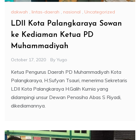
dakwah
,
lintas-daerah
,
nasional
,
Uncategorized
LDII Kota Palangkaraya Sowan
ke Kediaman Ketua PD
Muhammadiyah
October 17, 2020
By
Yugo
Ketua Pengurus Daerah PD Muhammadiyah Kota
Palangkaraya, H.Sufyan Tsauri, menerima Sekretaris
LDII Kota Palangkaraya H.Galih Kurnia yang
didampingi unsur Dewan Penasiha Abas S Riyadi,
dikediamannya.