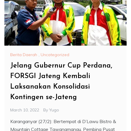
Berita Daerah
,
Uncategorized
Jelang Gubernur Cup Perdana,
FORSGI Jateng Kembali
Laksanakan Konsolidasi
Kontingen se-Jateng
March 10, 2022
By
Yugo
Karanganyar (27/2): Bertempat di D’Lawu Bistro &
Mountain Cottage Tawangmangu, Pembina Pusat