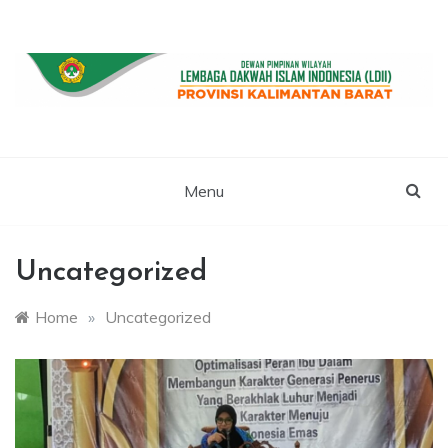
Skip
to
content
WEBSITE RESMI LDII KALBAR
LDII
KALIMANTAN
Menu
BARAT
Uncategorized
Home
»
Uncategorized