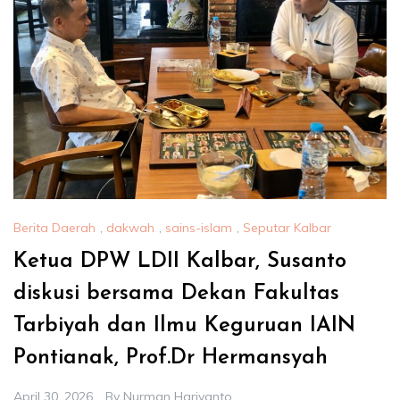
Berita Daerah
,
dakwah
,
sains-islam
,
Seputar Kalbar
Ketua DPW LDII Kalbar, Susanto
diskusi bersama Dekan Fakultas
Tarbiyah dan Ilmu Keguruan IAIN
Pontianak, Prof.Dr Hermansyah
April 30, 2026
By
Nurman Hariyanto