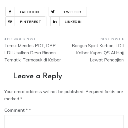
FACEBOOK
TWITTER
PINTEREST
LINKEDIN
Post
Temui Mendes PDT, DPP
Bangun Spirit Kurban, LDII
navigation
LDII Usulkan Desa Binaan
Kalbar Kupas QS Al Hajj
Tematik, Termasuk di Kalbar
Lewat Pengajian
Leave a Reply
Your email address will not be published.
Required fields are
marked
*
Comment
*