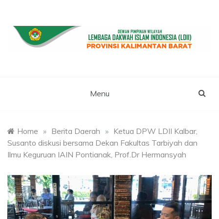
Skip
to
content
WEBSITE RESMI LDII KALBAR
LDII
KALIMANTAN
Menu
BARAT
Home
»
Berita Daerah
»
Ketua DPW LDII Kalbar,
Susanto diskusi bersama Dekan Fakultas Tarbiyah dan
Ilmu Keguruan IAIN Pontianak, Prof.Dr Hermansyah