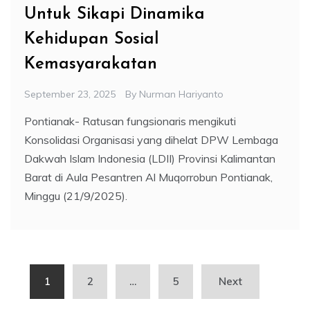
Untuk Sikapi Dinamika
Kehidupan Sosial
Kemasyarakatan
September 23, 2025
By
Nurman Hariyanto
Pontianak- Ratusan fungsionaris mengikuti
Konsolidasi Organisasi yang dihelat DPW Lembaga
Dakwah Islam Indonesia (LDII) Provinsi Kalimantan
Barat di Aula Pesantren Al Muqorrobun Pontianak,
Minggu (21/9/2025).
Posts
1
2
…
5
Next
pagination