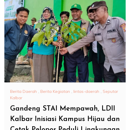
Berita Daerah
,
Berita Kegiatan
,
lintas-daerah
,
Seputar
Kalbar
Gandeng STAI Mempawah, LDII
Kalbar Inisiasi Kampus Hijau dan
Cetak Pelopor Peduli Lingkungan