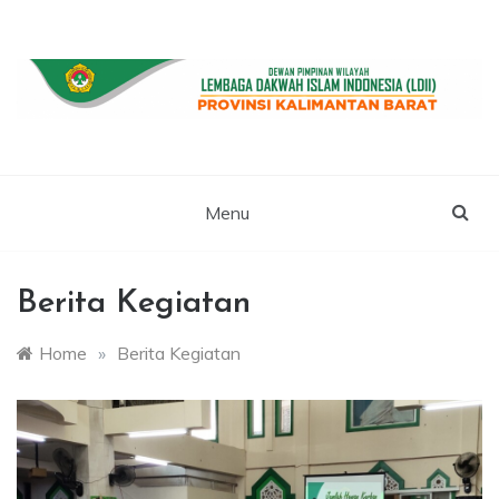
Skip
to
content
WEBSITE RESMI LDII KALBAR
LDII
KALIMANTAN
Menu
BARAT
Berita Kegiatan
Home
»
Berita Kegiatan