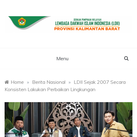
Skip
to
content
WEBSITE RESMI LDII KALBAR
LDII
KALIMANTAN
Menu
BARAT
Home
»
Berita Nasional
»
LDII Sejak 2007 Secara
Konsisten Lakukan Perbaikan Lingkungan