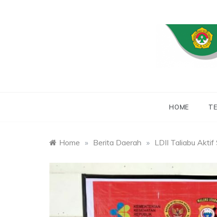
Skip
to
content
WEBSITE RESMI
LDII
HOME
TE
Home
»
Berita Daerah
»
LDII Taliabu Akti