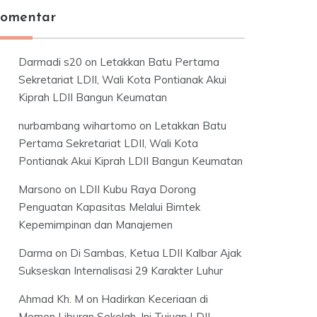
omentar
Darmadi s20
on
Letakkan Batu Pertama
Sekretariat LDII, Wali Kota Pontianak Akui
Kiprah LDII Bangun Keumatan
nurbambang wihartomo
on
Letakkan Batu
Pertama Sekretariat LDII, Wali Kota
Pontianak Akui Kiprah LDII Bangun Keumatan
Marsono
on
LDII Kubu Raya Dorong
Penguatan Kapasitas Melalui Bimtek
Kepemimpinan dan Manajemen
Darma
on
Di Sambas, Ketua LDII Kalbar Ajak
Sukseskan Internalisasi 29 Karakter Luhur
Ahmad Kh. M
on
Hadirkan Keceriaan di
Momen Liburan Sekolah, Ini Tujuan LDII