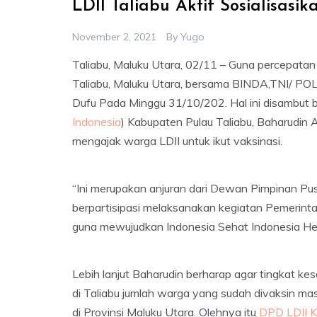
LDII Taliabu Aktif Sosialisasi
November 2, 2021
By
Yugo
Taliabu, Maluku Utara, 02/11 – Guna percepatan
Taliabu, Maluku Utara, bersama BINDA,TNI/ POL
Dufu Pada Minggu 31/10/202. Hal ini disambut b
Indonesia
) Kabupaten Pulau Taliabu, Baharudin 
mengajak warga LDII untuk ikut vaksinasi.
“Ini merupakan anjuran dari Dewan Pimpinan Pus
berpartisipasi melaksanakan kegiatan Pemerinta
guna mewujudkan Indonesia Sehat Indonesia Heba
Lebih lanjut Baharudin berharap agar tingkat ke
di Taliabu jumlah warga yang sudah divaksin mas
di Provinsi Maluku Utara. Olehnya itu
DPD LDII K