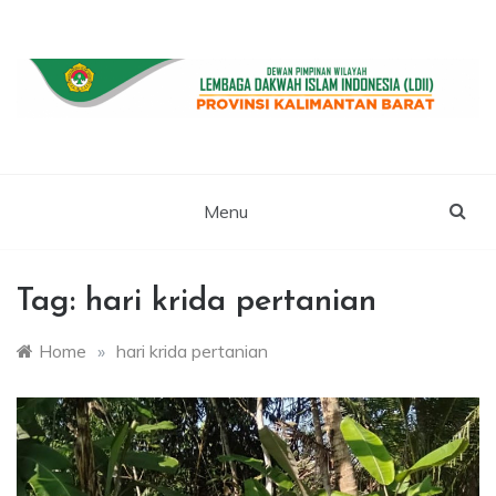
Skip
to
content
WEBSITE RESMI LDII KALBAR
LDII
KALIMANTAN
Menu
BARAT
Tag:
hari krida pertanian
Home
»
hari krida pertanian